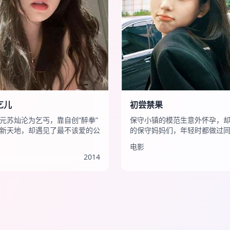
乞儿
初尝禁果
元苏灿沦为乞丐，靠自创“醉拳”
保守小镇的模范生意外怀孕，
新天地，却遇见了最不该爱的公
的保守妈妈们，年轻时都做过
电影
2014