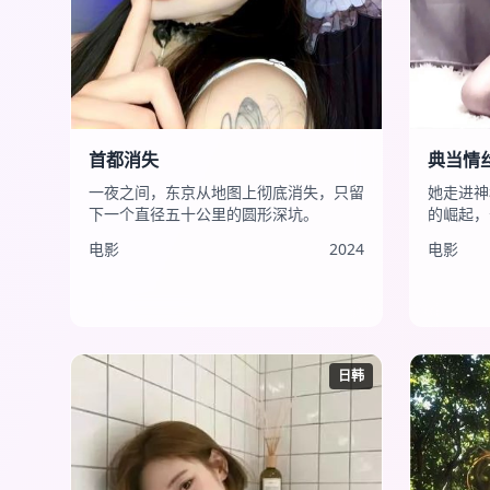
首都消失
典当情
一夜之间，东京从地图上彻底消失，只留
她走进神
下一个直径五十公里的圆形深坑。
的崛起，
电影
2024
电影
日韩