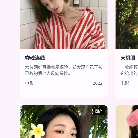
夺魂连线
天机眼
六位网红直播鬼屋探险，却发现自己正被
一款能预
已故的第七人反向操控。
它给出的
电影
2022
电影
国产