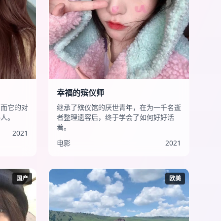
幸福的殡仪师
，而它的对
继承了殡仪馆的厌世青年，在为一千名逝
器人。
者整理遗容后，终于学会了如何好好活
着。
2021
电影
2021
国产
欧美