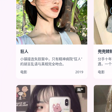
狂人
兜兜转
小镇接连失踪案中，只有精神病院“狂人”
分手十年
的胡言乱语与真相完全吻合。
遇，一个
电影
2019
电影
国产