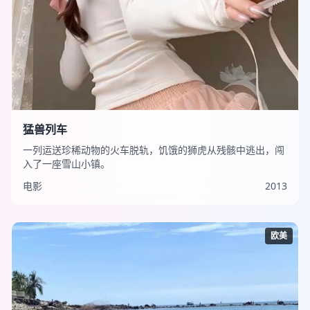
猛兽列车
一列运送珍稀动物的火车脱轨，饥饿的狮虎从残骸中逃出，闯
入了一座雪山小镇。
电影
2013
欧美