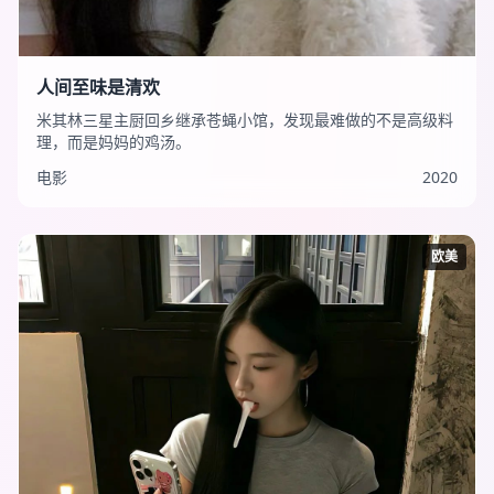
人间至味是清欢
米其林三星主厨回乡继承苍蝇小馆，发现最难做的不是高级料
理，而是妈妈的鸡汤。
电影
2020
欧美