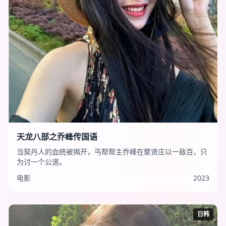
天龙八部之乔峰传国语
当契丹人的血统被揭开，丐帮帮主乔峰在聚贤庄以一敌百，只
为讨一个公道。
电影
2023
日韩