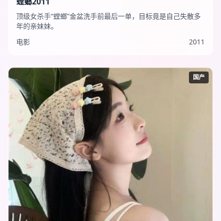
螳螂2011
顶级女杀手“螳螂”金盆洗手前最后一单，目标竟是自己失散多
年的亲妹妹。
电影
2011
国产