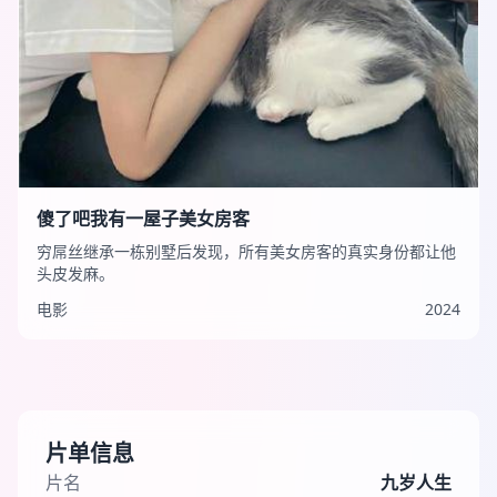
傻了吧我有一屋子美女房客
穷屌丝继承一栋别墅后发现，所有美女房客的真实身份都让他
头皮发麻。
电影
2024
片单信息
片名
九岁人生