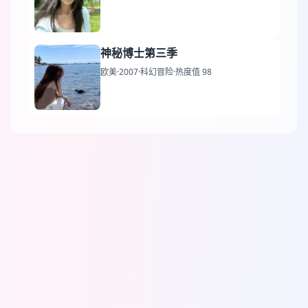
神秘博士第三季
欧美
·
2007
·
科幻冒险
·
热度值 98