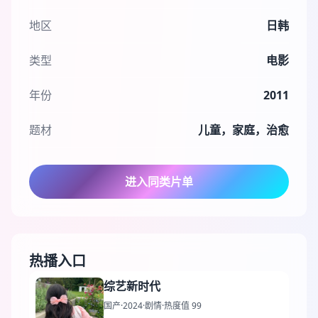
地区
日韩
类型
电影
年份
2011
题材
儿童，家庭，治愈
进入同类片单
热播入口
综艺新时代
国产
·
2024
·
剧情
·
热度值 99