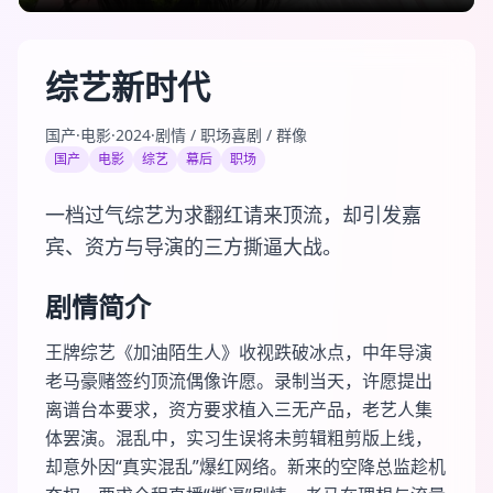
综艺新时代
国产
·
电影
·
2024
·
剧情 / 职场喜剧 / 群像
国产
电影
综艺
幕后
职场
一档过气综艺为求翻红请来顶流，却引发嘉
宾、资方与导演的三方撕逼大战。
剧情简介
王牌综艺《加油陌生人》收视跌破冰点，中年导演
老马豪赌签约顶流偶像许愿。录制当天，许愿提出
离谱台本要求，资方要求植入三无产品，老艺人集
体罢演。混乱中，实习生误将未剪辑粗剪版上线，
却意外因“真实混乱”爆红网络。新来的空降总监趁机