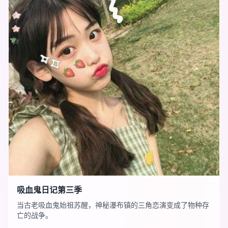
吸血鬼日记第三季
当古老吸血鬼始祖苏醒，神秘瀑布镇的三角恋演变成了物种存
亡的战争。