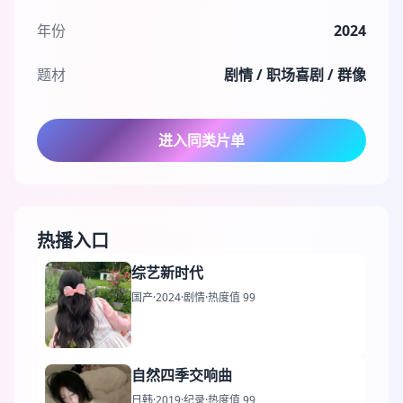
年份
2024
题材
剧情 / 职场喜剧 / 群像
进入同类片单
热播入口
综艺新时代
国产
·
2024
·
剧情
·
热度值 99
自然四季交响曲
日韩
·
2019
·
纪录
·
热度值 99