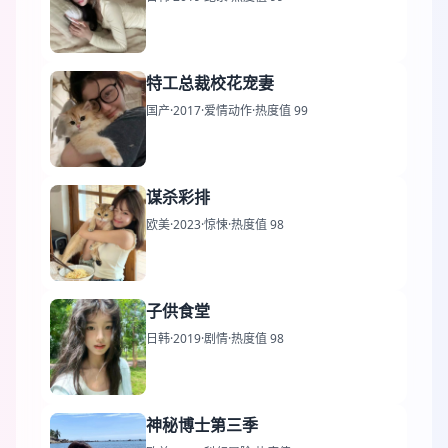
特工总裁校花宠妻
国产
·
2017
·
爱情动作
·
热度值 99
谋杀彩排
欧美
·
2023
·
惊悚
·
热度值 98
子供食堂
日韩
·
2019
·
剧情
·
热度值 98
神秘博士第三季