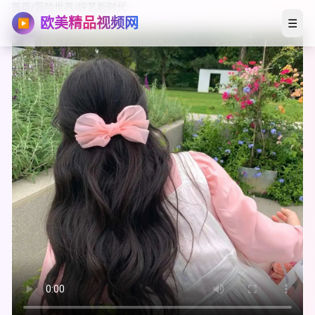
首页
/
冒险世界
/
综艺新时代
欧美精品视频网
☰
▶