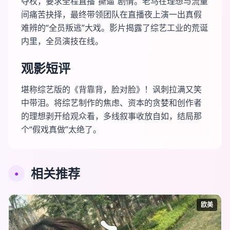
夺权，要求全程直播“撕逼”剧情。老马在理想与流量
间痛苦抉择，最终带领团队在直播夜上演一出真假
难辨的“全员叛逃”大戏。影片揭露了综艺工业的荒诞
内里，全员演技在线。
观影短评
堪称综艺版的《背靠背，脸对脸》！讽刺拉满又笑
中带泪。将综艺制作的焦虑、资本的贪婪和创作者
的理想剥开给观众看，多线叙事收放自如，结局那
个“假戏真做”太绝了。
相关推荐
●
欧美