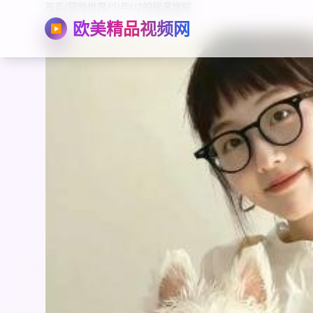
首页
/
冒险世界
/
少年U2的摇滚旅程
欧美精品视频网
▶