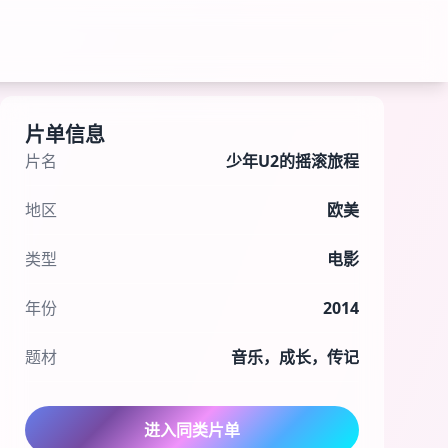
片单信息
片名
少年U2的摇滚旅程
地区
欧美
类型
电影
年份
2014
题材
音乐，成长，传记
进入同类片单