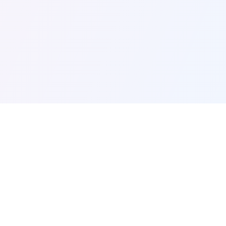
内容索引
片库覆盖电影、剧情、爱情、动作、悬疑、奇
幻、纪录等多种题材，支持电脑和手机浏览。