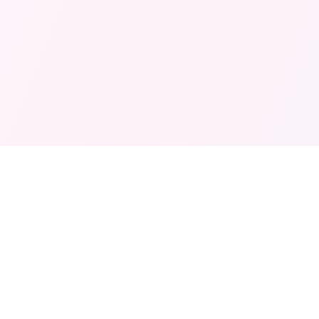
欧美精品视频网
站内导航
▶
分类总览
欧美精品视频网站 - 提供高质量欧美影视内
容，包含最新电影、电视剧、纪录片等精品视
热播榜
频资源