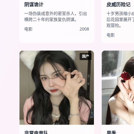
阴谋诡计
皮威历险记
一场伪装成意外的密室杀人，引出
十岁男孩缩小
横跨二十年的家族复仇阴谋。
后花园里展开
观冒险。
电影
2008
电影
国产
非常电竞队
旱季