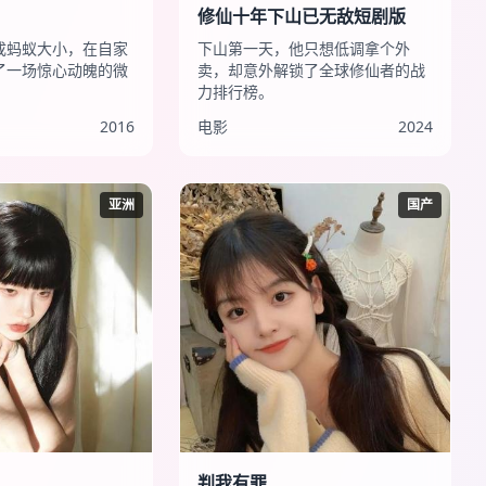
修仙十年下山已无敌短剧版
成蚂蚁大小，在自家
下山第一天，他只想低调拿个外
了一场惊心动魄的微
卖，却意外解锁了全球修仙者的战
力排行榜。
2016
电影
2024
亚洲
国产
判我有罪