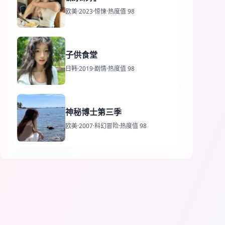
欧美
·
2023
·
惊悚
·
热度值 98
子供食堂
日韩
·
2019
·
剧情
·
热度值 98
神秘博士第三季
欧美
·
2007
·
科幻冒险
·
热度值 98