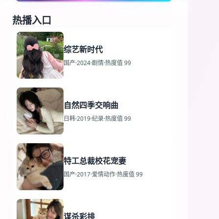
热播入口
综艺新时代
国产
·
2024
·
剧情
·
热度值 99
自然四季交响曲
日韩
·
2019
·
纪录
·
热度值 99
特工总裁校花宠妻
国产
·
2017
·
爱情动作
·
热度值 99
谋杀彩排