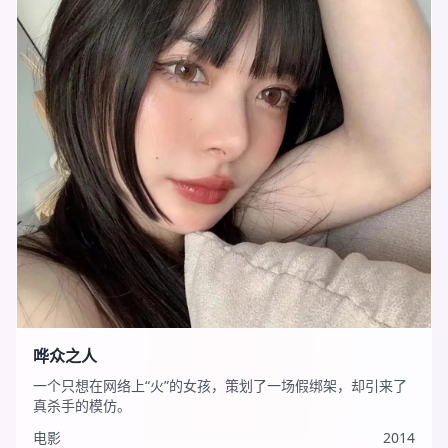
哗众之人
一个只想在网络上“火”的女孩，策划了一场假绑架，却引来了
真杀手的模仿。
电影
2014