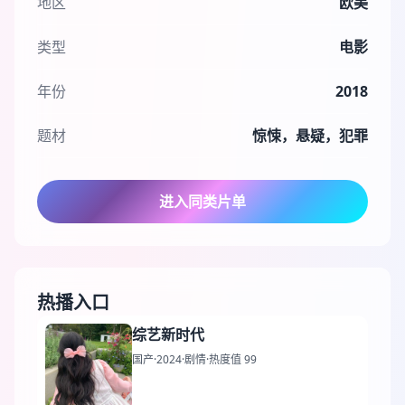
地区
欧美
类型
电影
年份
2018
题材
惊悚，悬疑，犯罪
进入同类片单
热播入口
综艺新时代
国产
·
2024
·
剧情
·
热度值 99