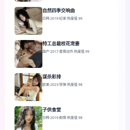
自然四季交响曲
日韩
·
2019
·
纪录
·
热度值 99
特工总裁校花宠妻
国产
·
2017
·
爱情动作
·
热度值 99
谋杀彩排
欧美
·
2023
·
惊悚
·
热度值 98
子供食堂
日韩
·
2019
·
剧情
·
热度值 98