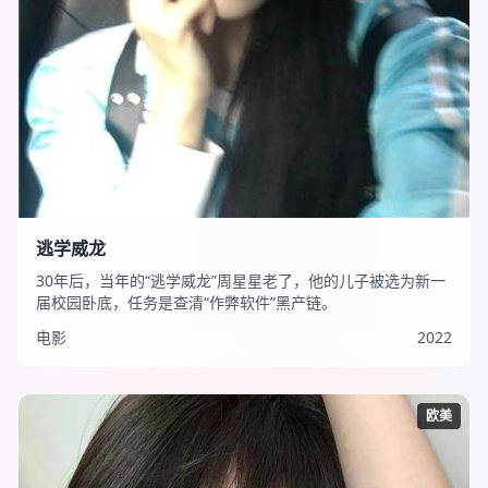
逃学威龙
30年后，当年的“逃学威龙”周星星老了，他的儿子被选为新一
届校园卧底，任务是查清“作弊软件”黑产链。
电影
2022
欧美