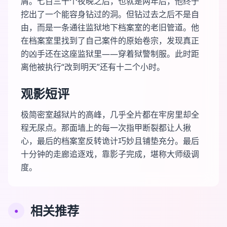
屑。七百三十个夜晚之后，也就是两年后，他终于
挖出了一个能容身钻过的洞。但钻过去之后不是自
由，而是一条通往监狱地下档案室的老旧管道。他
在档案室里找到了自己案件的原始卷宗，发现真正
的凶手还在这座监狱里——穿着狱警制服。此时距
离他被执行“改到明天”还有十二个小时。
观影短评
极简密室越狱片的高峰，几乎全片都在牢房里却全
程无尿点。那面墙上的每一次指甲断裂都让人揪
心，最后的档案室反转诡计巧妙且铺垫充分。最后
十分钟的走廊追逐戏，靠影子完成，堪称大师级调
度。
相关推荐
●