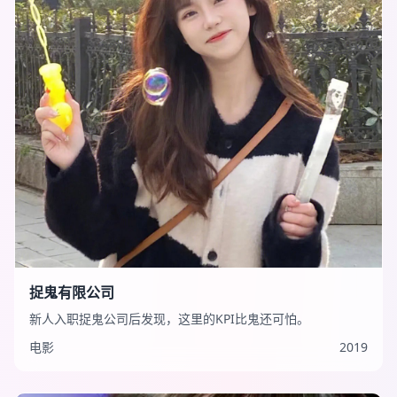
捉鬼有限公司
新人入职捉鬼公司后发现，这里的KPI比鬼还可怕。
电影
2019