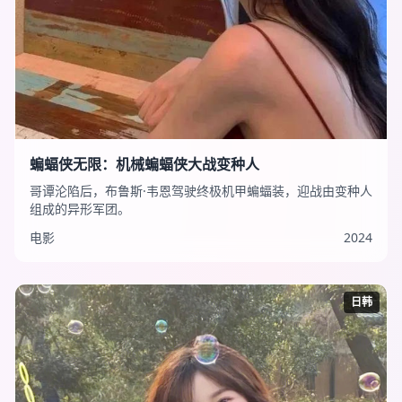
蝙蝠侠无限：机械蝙蝠侠大战变种人
哥谭沦陷后，布鲁斯·韦恩驾驶终极机甲蝙蝠装，迎战由变种人
组成的异形军团。
电影
2024
日韩