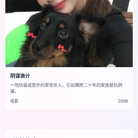
阴谋诡计
一场伪装成意外的密室杀人，引出横跨二十年的家族复仇阴
谋。
电影
2008