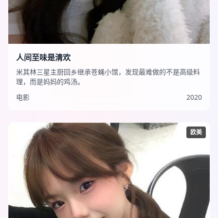
人间至味是清欢
米其林三星主厨回乡继承苍蝇小馆，发现最难做的不是高级料
理，而是妈妈的鸡汤。
电影
2020
欧美