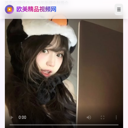
首页
/
口碑佳作
/
2023年新疆中秋晚会
欧美精品视频网
☰
▶