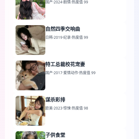
国产
·
2024
·
剧情
·
热度值 99
自然四季交响曲
日韩
·
2019
·
纪录
·
热度值 99
特工总裁校花宠妻
国产
·
2017
·
爱情动作
·
热度值 99
谋杀彩排
欧美
·
2023
·
惊悚
·
热度值 98
子供食堂