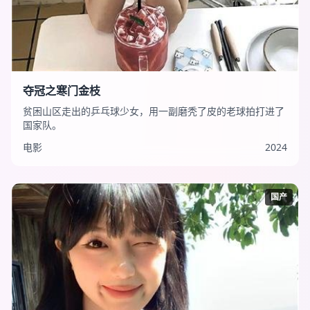
夺冠之寒门金枝
贫困山区走出的乒乓球少女，用一副磨秃了皮的老球拍打进了
国家队。
电影
2024
国产