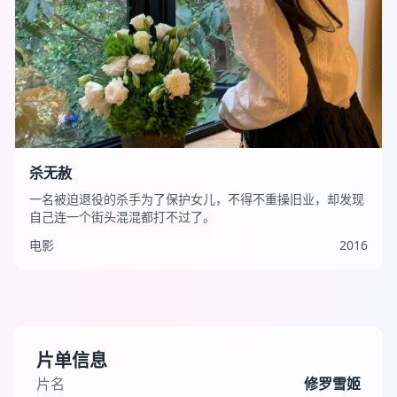
杀无赦
一名被迫退役的杀手为了保护女儿，不得不重操旧业，却发现
自己连一个街头混混都打不过了。
电影
2016
片单信息
片名
修罗雪姬