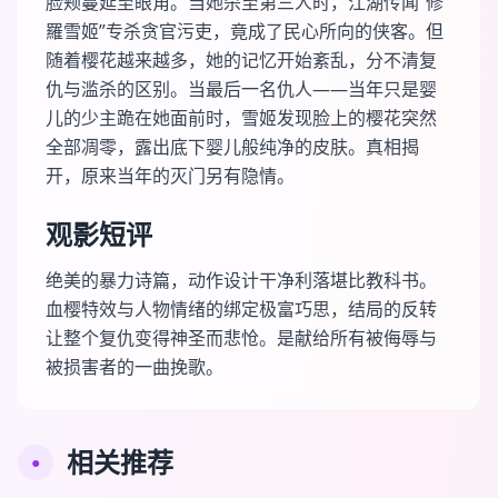
脸颊蔓延至眼角。当她杀至第三人时，江湖传闻“修
羅雪姬”专杀贪官污吏，竟成了民心所向的侠客。但
随着樱花越来越多，她的记忆开始紊乱，分不清复
仇与滥杀的区别。当最后一名仇人——当年只是婴
儿的少主跪在她面前时，雪姬发现脸上的樱花突然
全部凋零，露出底下婴儿般纯净的皮肤。真相揭
开，原来当年的灭门另有隐情。
观影短评
绝美的暴力诗篇，动作设计干净利落堪比教科书。
血樱特效与人物情绪的绑定极富巧思，结局的反转
让整个复仇变得神圣而悲怆。是献给所有被侮辱与
被损害者的一曲挽歌。
相关推荐
●