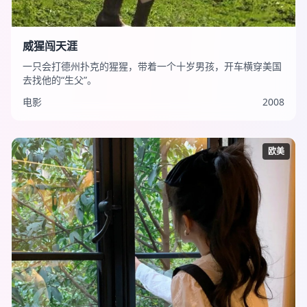
威猩闯天涯
一只会打德州扑克的猩猩，带着一个十岁男孩，开车横穿美国
去找他的“生父”。
电影
2008
欧美