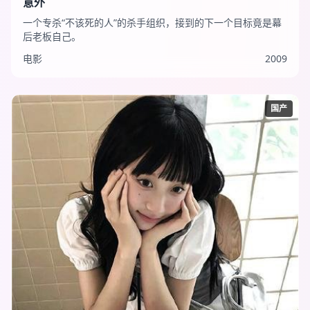
意外
一个专杀“不该死的人”的杀手组织，接到的下一个目标竟是幕
后老板自己。
电影
2009
国产