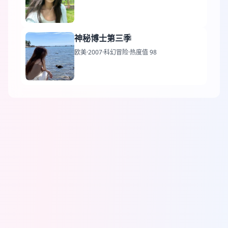
神秘博士第三季
欧美
·
2007
·
科幻冒险
·
热度值 98