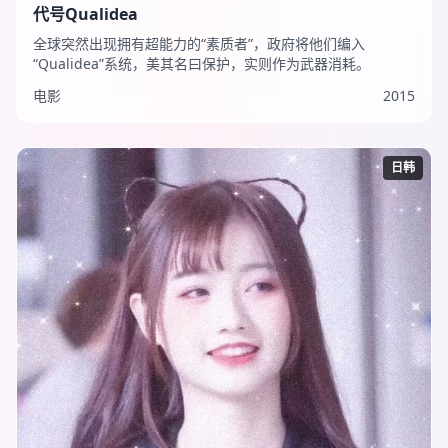
代号Qualidea
全球突然出现拥有超能力的“素质者”，政府将他们编入
“Qualidea”系统，美其名曰保护，实则作为武器消耗。
电影
2015
日韩