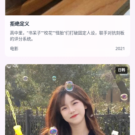
拒绝定义
高中里，“书呆子”“校花”“怪胎”们打破固定人设，联手对抗刻板
的评分系统。
电影
2021
日韩