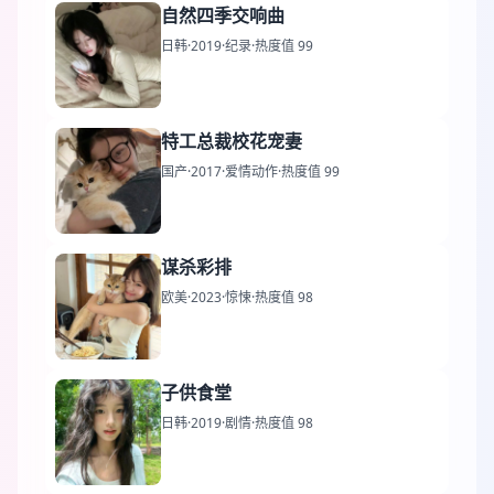
自然四季交响曲
日韩
·
2019
·
纪录
·
热度值 99
特工总裁校花宠妻
国产
·
2017
·
爱情动作
·
热度值 99
谋杀彩排
欧美
·
2023
·
惊悚
·
热度值 98
子供食堂
日韩
·
2019
·
剧情
·
热度值 98