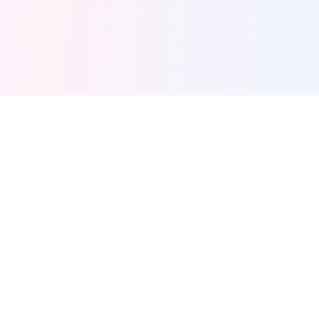
欧美精品视频网
▶
欧美精品视频网站 - 提供高质量欧美影视内容，包含最新电影、电
视剧、纪录片等精品视频资源
站内导航
分类总览