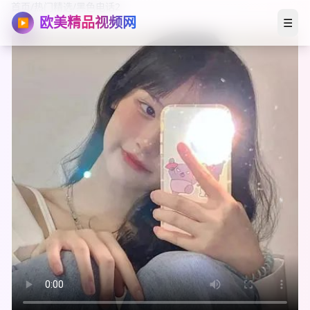
首页
/
热门精选
/
黑色电话2
欧美精品视频网
☰
▶