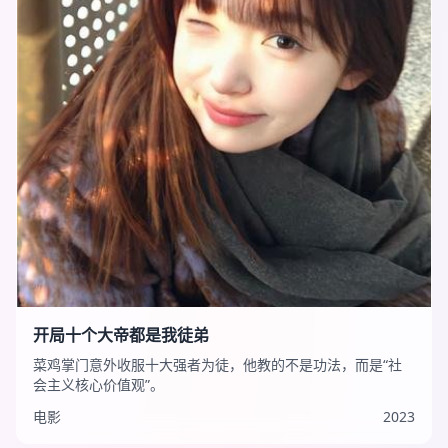
开局十个大帝都是我徒弟
菜鸡掌门意外收服十大强者为徒，他教的不是功法，而是“社
会主义核心价值观”。
电影
2023