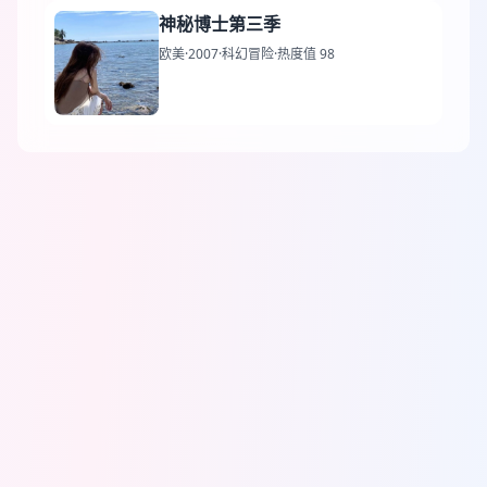
神秘博士第三季
欧美
·
2007
·
科幻冒险
·
热度值 98