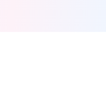
欧美精品视频网
▶
欧美精品视频网站 - 提供高质量欧美影视内容，包含最新电影、电
视剧、纪录片等精品视频资源
站内导航
分类总览