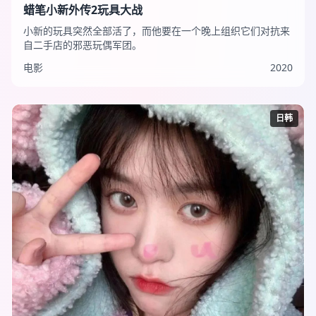
蜡笔小新外传2玩具大战
小新的玩具突然全部活了，而他要在一个晚上组织它们对抗来
自二手店的邪恶玩偶军团。
电影
2020
日韩