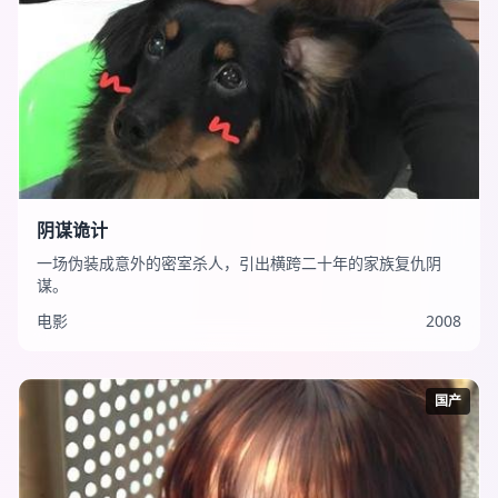
阴谋诡计
一场伪装成意外的密室杀人，引出横跨二十年的家族复仇阴
谋。
电影
2008
国产