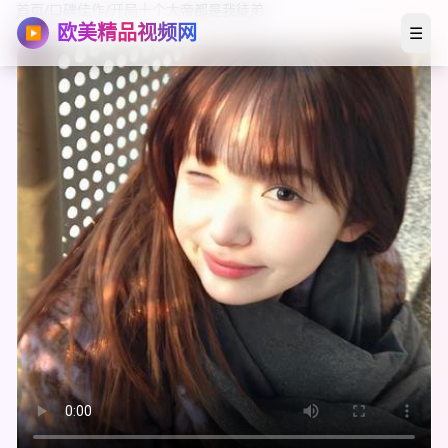
首页
/
口碑佳作
/
开局十个大帝都是我徒弟
欧美精品视频网
☰
▶