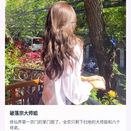
破落宗大师姐
修仙界第一宗门的掌门跑了，全宗只剩下扫地的大师姐和六个
师弟。