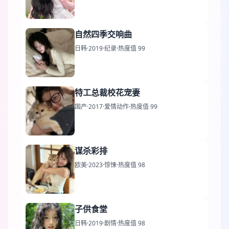
自然四季交响曲
日韩
·
2019
·
纪录
·
热度值 99
特工总裁校花宠妻
国产
·
2017
·
爱情动作
·
热度值 99
谋杀彩排
欧美
·
2023
·
惊悚
·
热度值 98
子供食堂
日韩
·
2019
·
剧情
·
热度值 98