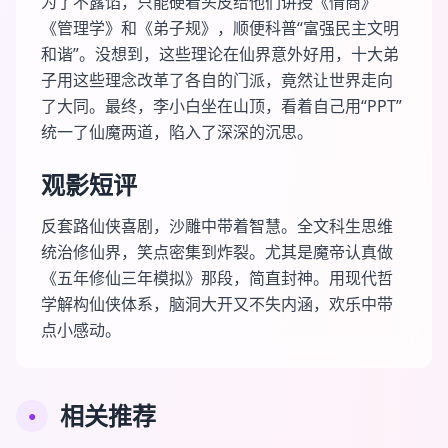
为了不露馅，只能硬着头皮给他们讲授《情商》
《管理学》和《弟子规》，顺便科普“富强民主文明
和谐”。没想到，这些理论在仙界意外好用，十大弟
子用这些理念改革了各自的门派，竟然让世界走向
了大同。最终，李小白坐在山顶，看着自己用“PPT”
统一了仙魔两道，陷入了深深的沉思。
观影短评
反套路仙侠喜剧，沙雕中带着智慧。全文科生思维
统治修仙界，笑点密集到炸裂。尤其是魔帝认真做
《五年修仙三年模拟》那段，简直封神。用现代哲
学解构仙侠体系，脑洞大开又不失内涵，欢乐中带
点小感动。
相关推荐
●