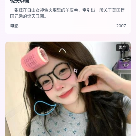
惊天夺宝
一张藏在自由女神像火炬里的羊皮卷，牵引出一段关于美国建
国元勋的惊天丑闻。
电影
2007
国产