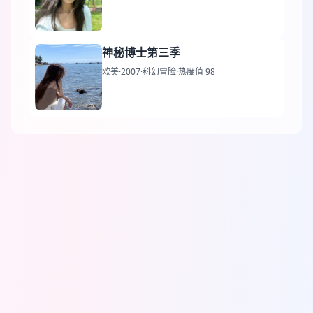
神秘博士第三季
欧美
·
2007
·
科幻冒险
·
热度值 98