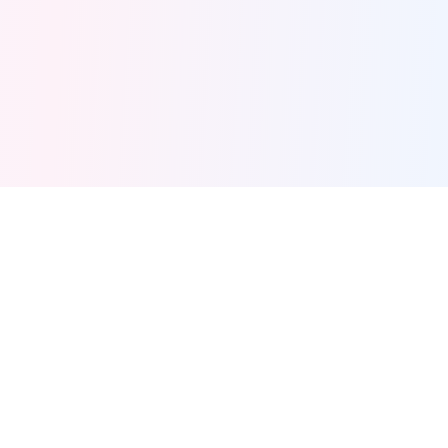
欧美精品视频网
▶
欧美精品视频网站 - 提供高质量欧美影视内容，包含最新电影、电
视剧、纪录片等精品视频资源