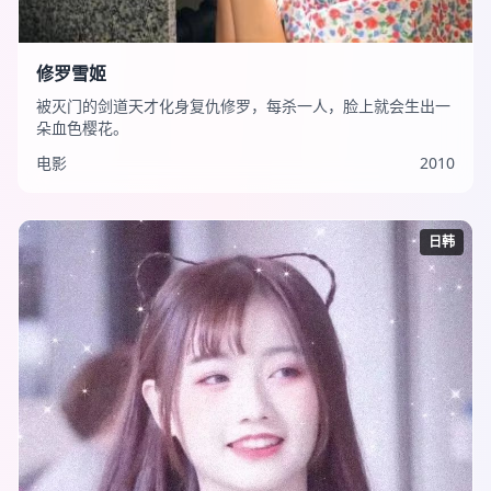
修罗雪姬
被灭门的剑道天才化身复仇修罗，每杀一人，脸上就会生出一
朵血色樱花。
电影
2010
日韩