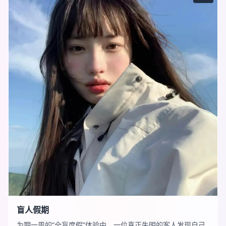
盲人假期
为期一周的“全盲度假”体验中，一位真正失明的客人发现自己