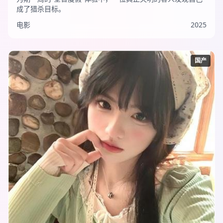
成了猎杀目标。
电影
2025
国产