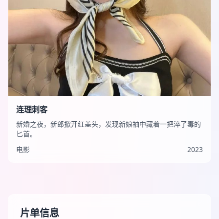
连理刺客
新婚之夜，新郎掀开红盖头，发现新娘袖中藏着一把淬了毒的
匕首。
电影
2023
片单信息